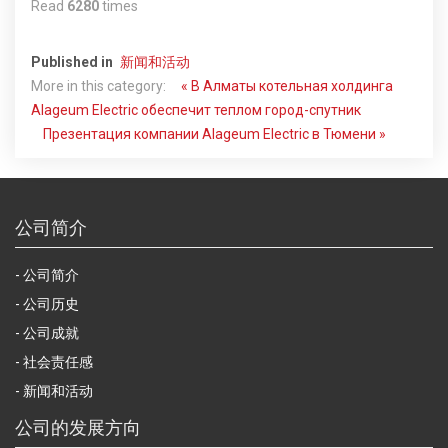
Read
6280
times
Published in
新闻和活动
More in this category:
« В Алматы котельная холдинга
Alageum Electric обеспечит теплом город-спутник
Презентация компании Alageum Electric в Тюмени »
公司简介
公司简介
公司历史
公司成就
社会责任感
新闻和活动
公司的发展方向