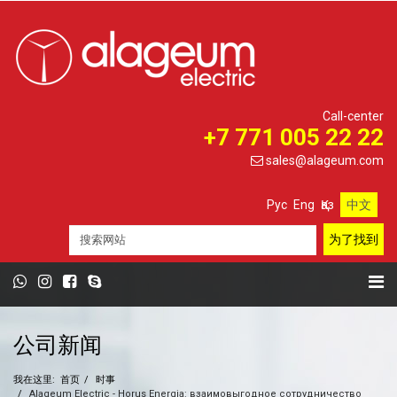
Call-center
+7 771 005 22 22
sales@alageum.com
Рус
Eng
Қаз
中文
公司新闻
我在这里:
首页
时事
Alageum Electric - Horus Energia: взаимовыгодное сотрудничество