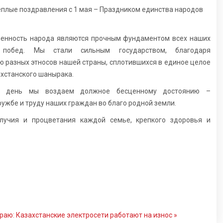
еплые поздравления с 1 мая – Праздником единства народов
ченность народа являются прочным фундаментом всех наших
побед. Мы стали сильным государством, благодаря
 разных этносов нашей страны, сплотившихся в единое целое
хстанского шанырака.
т день мы воздаем должное бесценному достоянию –
ужбе и труду наших граждан во благо родной земли.
лучия и процветания каждой семье, крепкого здоровья и
раю: Казахстанские электросети работают на износ »