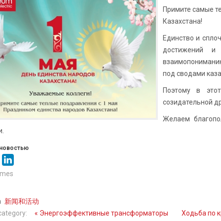
Примите самые т
Казахстана!
Единство и спло
достижений и 
взаимопониманию
под сводами каза
Поэтому в это
созидательной др
Желаем благопо
и.
новостью
imes
n
新闻和活动
category:
« Энергоэффективные трансформаторы
Ходьба по к