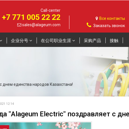
Call-center
+7 771 005 22 22
Все контакты
sales@alageum.com
Заказать звонок
企业分号
在公司职业生涯
采购产品
接触
 с днем единства народов Казахстана!
21 12:14
а "Alageum Electric" поздравляет с д