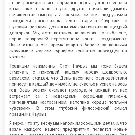
степи раскидывались нарядные юрты, устанавливался
казан-ошак, с раннего утра дружно начинали дымить
начищенные самовары. И как мама вместе с подругами и
соседками раскатывала тесто, жарила баурсаки, с
шутками, песнями, дружным смехом накрывала щедрый
дастархан. Мы, дети, катались на качелях – алтыбакане,
парни повзрослей перетягивали канат - аударыспак.
Наши отцы в это время азартно болели за конными
скачками и жарким турниром крылатых иноходцев на
кокпаре…
Традиции неизменны. Этот Наурыз мы тоже будем
отмечать с присущей нашему народу щедростью,
размахом, ожидая, что День весеннего равноденствия
принесет в каждый дом изобилие, счастье и успех на весь
год. Ведь весной оживает природа, и каждый из нас
встречает ее с надеждами, хорошими планами,
приподнятым настроением, наполнив сердца теплыми
чувствами. В этом глубокий философский смысл
праздника Наурыз.
Я верю, что эту весну мы наполним хорошими делами, что
возле каждого нашего предприятия появятся новые