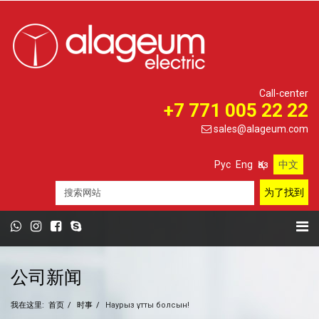
Call-center
+7 771 005 22 22
sales@alageum.com
Рус
Eng
Қаз
中文
公司新闻
我在这里:
首页
时事
Наурыз құтты болсын!