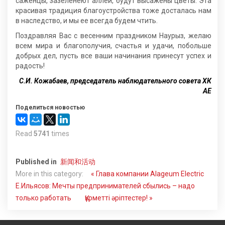
саженцы, зазеленеют аллеи, будут высажены цветы. Эта
красивая традиция благоустройства тоже досталась нам
в наследство, и мы ее всегда будем чтить.
Поздравляя Вас с весенним праздником Наурыз, желаю
всем мира и благополучия, счастья и удачи, побольше
добрых дел, пусть все ваши начинания принесут успех и
радость!
С.И. Кожабаев, председатель наблюдательного совета ХК
АЕ
Поделиться новостью
Read
5741
times
Published in
新闻和活动
More in this category:
« Глава компании Alageum Electric
Е.Ильясов: Мечты предпринимателей сбылись – надо
только работать
Құрметті әріптестер! »