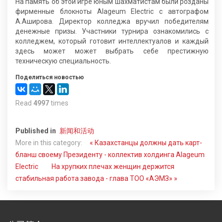
На память об этой игре юным шахматистам были розданы
фирменные блокноты Alageum Electric с автографом
А.Аширова. Директор колледжа вручил победителям
денежные призы. Участники турнира ознакомились с
колледжем, который готовит интеллектуалов и каждый
здесь может может выбрать себе престижную
техническую специальность.
Поделиться новостью
Read
4997
times
Published in
新闻和活动
More in this category:
« Казахстанцы должны дать карт-
бланш своему Президенту - коллектив холдинга Alageum
Electric
На хрупких плечах женщин держится
стабильная работа завода - глава ТОО «АЭМЗ» »