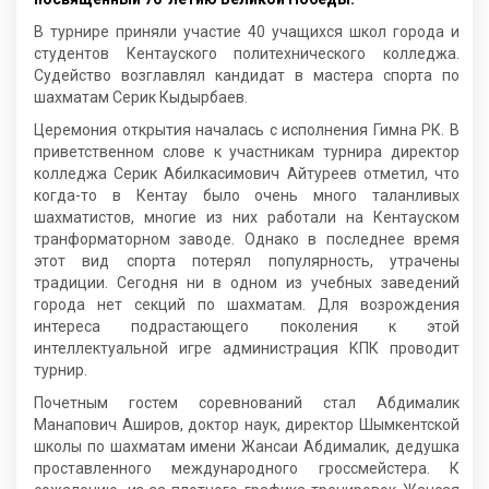
В турнире приняли участие 40 учащихся школ города и
студентов Кентауского политехнического колледжа.
Судейство возглавлял кандидат в мастера спорта по
шахматам Серик Кыдырбаев.
Церемония открытия началась с исполнения Гимна РК. В
приветственном слове к участникам турнира директор
колледжа Серик Абилкасимович Айтуреев отметил, что
когда-то в Кентау было очень много таланливых
шахматистов, многие из них работали на Кентауском
транформаторном заводе. Однако в последнее время
этот вид спорта потерял популярность, утрачены
традиции. Сегодня ни в одном из учебных заведений
города нет секций по шахматам. Для возрождения
интереса подрастающего поколения к этой
интеллектуальной игре администрация КПК проводит
турнир.
Почетным гостем соревнований стал Абдималик
Манапович Аширов, доктор наук, директор Шымкентской
школы по шахматам имени Жансаи Абдималик, дедушка
проставленного международного гроссмейстера. К