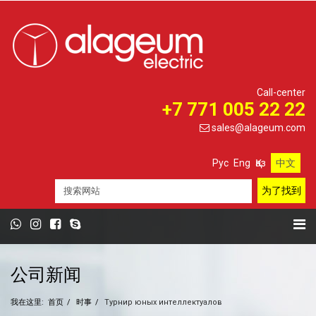
Call-center
+7 771 005 22 22
sales@alageum.com
Рус
Eng
Қаз
中文
公司新闻
我在这里:
首页
时事
Турнир юных интеллектуалов