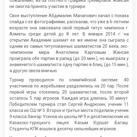
сожалению, из-за плотного графика тренировок Жансая
не смогла принять участие в турнире.
Свое выступление Абдималик Манапович начал с показа
слайда с ее фотографиями, рассказав, что уже в 6-летнем
возрасте она завоевала свой первый титул чемпиона г.
Алматы среди детей до 8 лет. В январе 2014 г. на
открытии Академии шахмат ее же имени она сыграла с
одним из самых титулованных шахматистов 20 века, экс-
чемпионом мира Анатолием Карповым. Жансая
проиграла обе партии в рапид (до 20 мин.), но выиграла у
знаменитого шахматиста одну партию в блиц (до 15 мин.),
а другую свела вничью.
Турнир проводился по олимпийской системе. 40
участников по жеребьевке разделились на 20 пар. После
первой игры отсеялись 20 шахматистов, после второй
осталось 5 пар игроков. Каждая игра длилась 30 минут.
Победителем турнира стал Сергей Андрюхин, ученик 11
класса из СШ № 5. Второе и третье места поделили ученик
9 класса Занғар Усенов из школы № 9 и десятиклассник из
Казахско-турецкого лицея Касым Куршат Баташ.
Студенты КПК вошли в десятку сильнейших игроков.