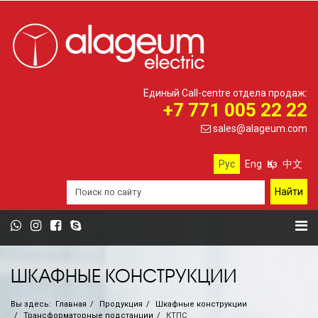
Единый Call-centre отдела продаж:
+7 771 005 22 22
sales@alageum.com
Рус
Eng
Қаз
中文
ШКАФНЫЕ КОНСТРУКЦИИ
Вы здесь:
Главная
Продукция
Шкафные конструкции
Трансформаторные подстанции
КТПС