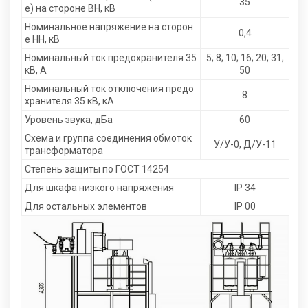
35
е) на стороне ВН, кВ
Номинальное напряжение на сторон
0,4
е НН, кВ
Номинальный ток предохранителя 35
5; 8; 10; 16; 20; 31;
кВ, А
50
Номинальный ток отключения предо
8
хранителя 35 кВ, кА
Уровень звука, дБа
60
Схема и группа соединения обмоток
У/У-0, Д/У-11
трансформатора
Степень защиты по ГОСТ 14254
Для шкафа низкого напряжения
IP 34
Для остальных элементов
IP 00