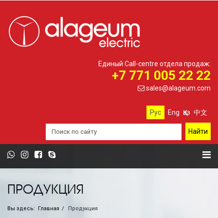
Единый Call-centre отдела продаж:
+7 771 005 22 22
sales@alageum.com
Рус
Eng
Қаз
中文
ПРОДУКЦИЯ
Вы здесь:
Главная
Продукция