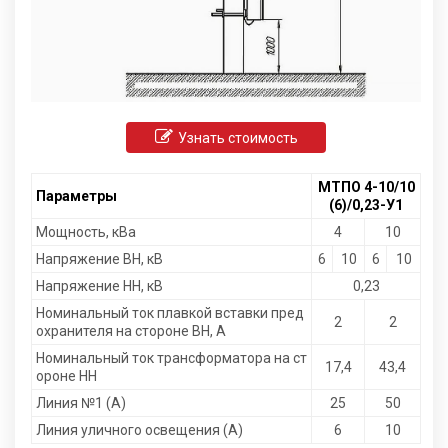
Узнать стоимость
МТПО 4-10/10
Параметры
(6)/0,23-У1
Мощность, кВа
4
10
Напряжение ВН, кВ
6
10
6
10
Напряжение НН, кВ
0,23
Номинальный ток плавкой вставки пред
2
2
охранителя на стороне ВН, А
Номинальный ток трансформатора на ст
17,4
43,4
ороне НН
Линия №1 (А)
25
50
Линия уличного освещения (А)
6
10