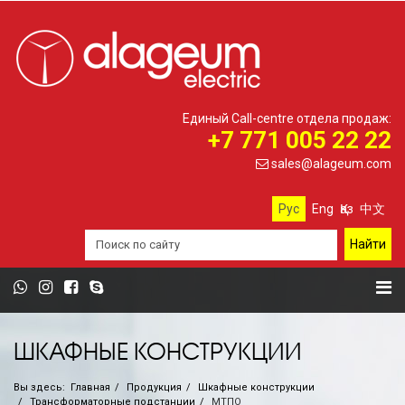
Единый Call-centre отдела продаж:
+7 771 005 22 22
sales@alageum.com
Рус
Eng
Қаз
中文
ШКАФНЫЕ КОНСТРУКЦИИ
Вы здесь:
Главная
Продукция
Шкафные конструкции
Трансформаторные подстанции
МТПО