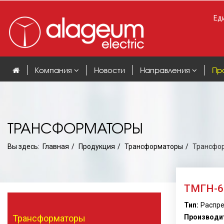
Еди
Компания
Новости
Направления
Пр
ТРАНСФОРМАТОРЫ
Вы здесь:
Главная
Продукция
Трансформаторы
Трансфор
ТМГН-63
Тип:
Распре
Трансформаторы
Производи