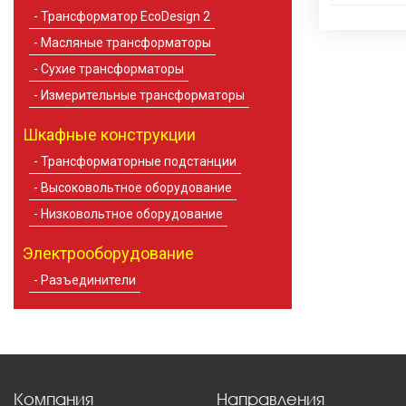
Трансформатор EcoDesign 2
Масляные трансформаторы
Сухие трансформаторы
Измерительные трансформаторы
Шкафные конструкции
Трансформаторные подстанции
Высоковольтное оборудование
Низковольтное оборудование
Электрооборудование
Разъединители
Компания
Направления