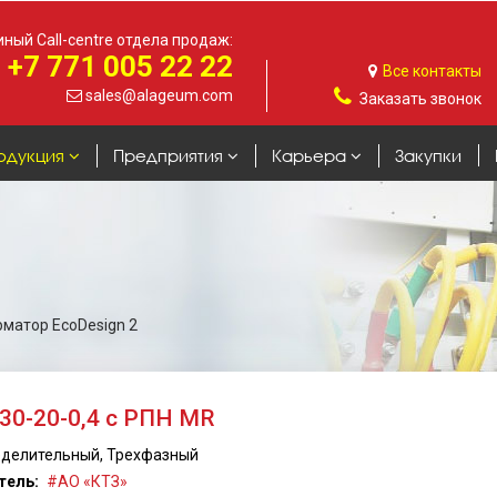
ный Call-centre отдела продаж:
+7 771 005 22 22
Все контакты
sales@alageum.com
Заказать звонок
одукция
Предприятия
Карьера
Закупки
матор EcoDesign 2
0-20-0,4 с РПН MR
делительный, Трехфазный
тель:
АО «КТЗ»