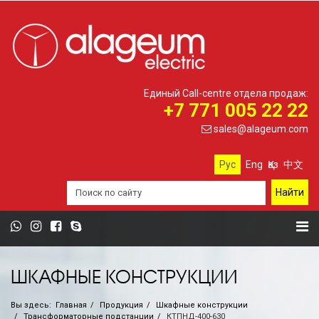
Единый Call-centre отдела продаж:
+7 771 005 22 22
sales@alageum.com
Рус
Eng
Қаз
中文
ШКАФНЫЕ КОНСТРУКЦИИ
Вы здесь:
Главная
Продукция
Шкафные конструкции
Трансформаторные подстанции
КТПНД-400-630