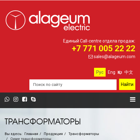
Единый Call-centre отдела продаж:
+7 771 005 22 22
sales@alageum.com
Рус
Eng
Қаз
中文
ТРАНСФОРМАТОРЫ
Вы здесь:
Главная
Продукция
Трансформаторы
Сухие трансформаторы