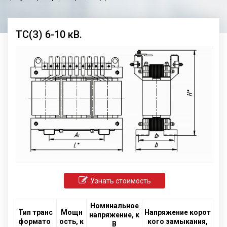
ТС(З) 6-10 кВ.
Узнать стоимость
Номинальное
Тип транс
Мощн
Напряжение корот
напряжение, к
формато
ость, к
кого замыкания,
В