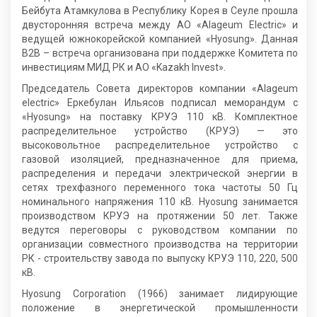
Бейбута Атамкулова в Республику Корея в Сеуле прошла
двусторонняя встреча между АО «Alageum Electric» и
ведущей южнокорейской компанией «Hyosung». Данная
B2B – встреча организована при поддержке Комитета по
инвестициям МИД РК и АО «Kazakh Invest».
Председатель Совета директоров компании «Alageum
electric» Еркебулан Ильясов подписал меморандум с
«Hyosung» на поставку КРУЭ 110 кВ. Комплектное
распределительное устройство (КРУЭ) — это
высоковольтное распределительное устройство с
газовой изоляцией, предназначенное для приема,
распределения и передачи электрической энергии в
сетях трехфазного переменного тока частоты 50 Гц
номинального напряжения 110 кВ. Hyosung занимается
производством КРУЭ на протяжении 50 лет. Также
ведутся переговоры с руководством компании по
организации совместного производства на территории
РК - строительству завода по выпуску КРУЭ 110, 220, 500
кВ.
Hyosung Сorporation (1966) занимает лидирующие
положение в энергетической промышленности