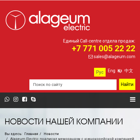
Единый Call-centre отдела продаж:
+7 771 005 22 22
sales@alageum.com
Eng
Қаз
中文
Рус
НОВОСТИ НАШЕЙ КОМПАНИИ
Вы здесь:
Главная
Новости
Alageum Electric подписал меморандум с южнокорейской компанией