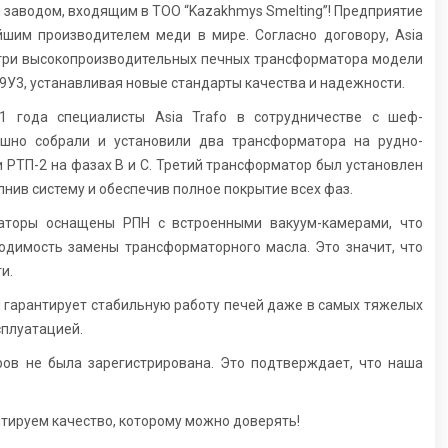
заводом, входящим в ТОО “Kazakhmys Smelting”! Предприятие
йшим производителем меди в мире. Согласно договору, Asia
 три высокопроизводительных печных трансформатора модели
У3, устанавливая новые стандарты качества и надежности.
 года специалисты Asia Trafo в сотрудничестве с шеф-
ешно собрали и установили два трансформатора на рудно-
 РТП-2 на фазах B и С. Третий трансформатор был установлен
олнив систему и обеспечив полное покрытие всех фаз.
торы оснащены РПН с встроенными вакуум-камерами, что
одимость замены трансформаторного масла. Это значит, что
и.
 гарантирует стабильную работу печей даже в самых тяжелых
плуатацией.
ов не была зарегистрирована. Это подтверждает, что наша
тируем качество, которому можно доверять!