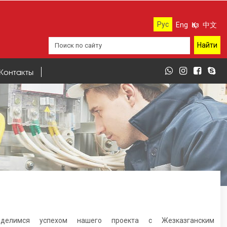
Рус
Eng
Қаз
中文
Контакты
делимся успехом нашего проекта с Жезказганским