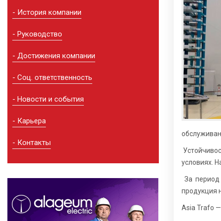
История компании
Руководство
Достижения компании
Соц. ответственность
Новости и события
Карьера
обслуживан
Контакты
Устойчивос
условиях. 
За период 
продукция н
Asia Trafo