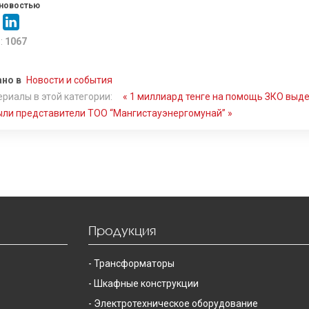
новостью
:
1067
но в
Новости и события
риалы в этой категории:
« 1 миллиард тенге на помощь ЗКО выде
ыли представители ТОО “Мангистауэнергомунай” »
Продукция
Трансформаторы
Шкафные конструкции
Электротехническое оборудование