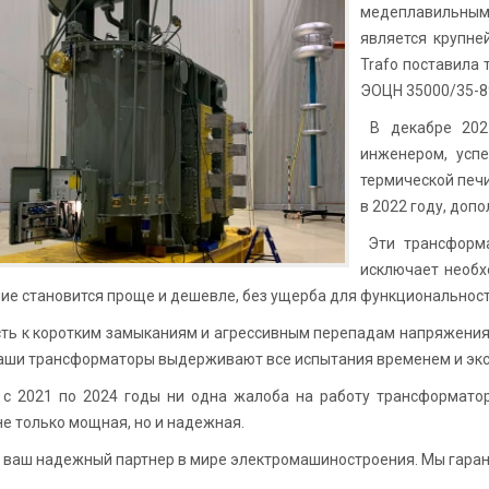
медеплавильным 
является крупне
Trafo поставила
ЭОЦН 35000/35-89
В декабре 2021
инженером, усп
термической печи
в 2022 году, доп
Эти трансформа
исключает необх
ие становится проще и дешевле, без ущерба для функциональност
ть к коротким замыканиям и агрессивным перепадам напряжения
Наши трансформаторы выдерживают все испытания временем и экс
с 2021 по 2024 годы ни одна жалоба на работу трансформатор
е только мощная, но и надежная.
 — ваш надежный партнер в мире электромашиностроения. Мы гаран