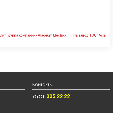
лит Группа компаний «Alageum Electric»
На завод ТОО “Asia
Контакты
005 22 22
+7 (771)