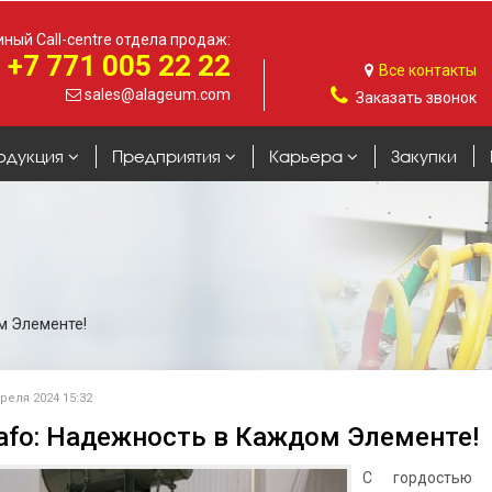
ный Call-centre отдела продаж:
+7 771 005 22 22
Все контакты
sales@alageum.com
Заказать звонок
одукция
Предприятия
Карьера
Закупки
м Элементе!
реля 2024 15:32
rafo: Надежность в Каждом Элементе!
С гордостью 