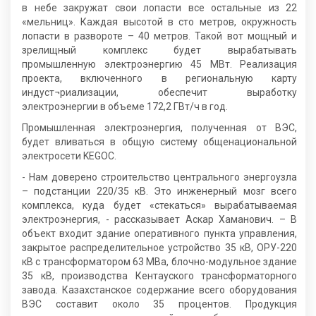
в небе закружат свои лопасти все остальные из 22
«мельниц». Каждая высотой в сто метров, окружность
лопасти в развороте – 40 метров. Такой вот мощный и
зрелищный комплекс будет вырабатывать
промышленную электроэнергию 45 МВт. Реализация
проекта, включенного в региональную карту
индуст¬риализации, обеспечит выработку
электроэнергии в объеме 172,2 ГВт/ч в год.
Промышленная электроэнергия, полученная от ВЭС,
будет вливаться в общую систему общенациональной
электросети KEGOC.
- Нам доверено строительство центрального энергоузла
– подстанции 220/35 кВ. Это инженерный мозг всего
комплекса, куда будет «стекаться» вырабатываемая
электроэнергия, - рассказывает Аскар Хаманович. – В
объект входит здание оперативного пункта управления,
закрытое распределительное устройство 35 кВ, ОРУ-220
кВ с трансформатором 63 МВа, блочно-модульное здание
35 кВ, производства Кентауского трансформаторного
завода. Казахстанское содержание всего оборудования
ВЭС составит около 35 процентов. Продукция