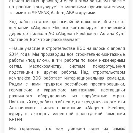
отечественных производителей в этом большом проекте
на равных конкурирует с мировыми производителями,
такими как SIЕMENS, Alstom, АBB и другими.
Ход работ на этом чрезвычайной важности объекте от
компании «Аlageum Electric» контролирует технический
директор филиала АО «Аlageum Electric» в г.Астана Куат
Солтанов. Вот что он рассказывает:
- Наше участие в строительстве ВЭС началось с апреля
2014 года. Мы производим все строительно-монтажные
работы «под ключ», в т.ч. работы по всем инженерным
сетям, маслохозяйству, системе пожаротушения
подстанции и другие работы. Над строительством
комплекса ВЭС работает интернациональная команда.
Рядом с нами трудятся российские проектировщики,
германские и украинские монтажники, поставщики
различного оборудования из зарубежных стран.
Поэтапный ход работ на объекте, где трудятся энергетики
Астанинского филиала компании «Аlageum Electric»,
курируют эксперты известной французской компании
BETEN.
Мы гордимся, что нам доверен один из самых