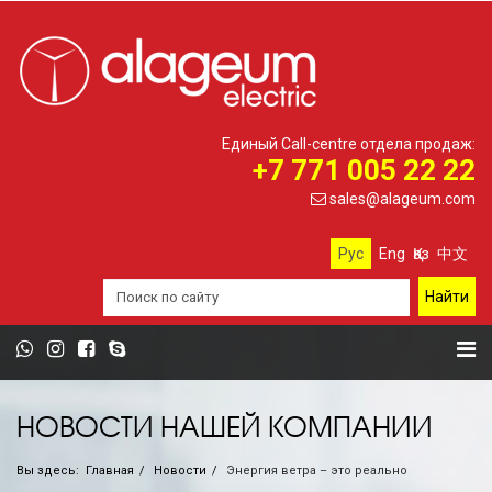
Единый Call-centre отдела продаж:
+7 771 005 22 22
sales@alageum.com
Рус
Eng
Қаз
中文
НОВОСТИ НАШЕЙ КОМПАНИИ
Вы здесь:
Главная
Новости
Энергия ветра – это реально