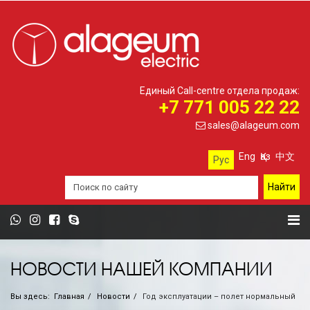
Единый Call-centre отдела продаж:
+7 771 005 22 22
sales@alageum.com
Eng
Қаз
中文
Рус
НОВОСТИ НАШЕЙ КОМПАНИИ
Вы здесь:
Главная
Новости
Год эксплуатации – полет нормальный