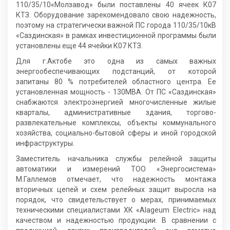
110/35/10«Молзавод» были поставлены 40 ячеек К07
КТЗ. Оборудование зарекомендовало свою надежность,
поэтому на стратегически важной ПС города 110/35/10кВ
«Саздинская» в рамках инвестиционной программы были
установлены еще 44 ячейки К07 КТЗ.
Для г.Актобе это одна из самых важных
энергообеспечивающих подстанций, от которой
запитаны 80 % потребителей областного центра. Ее
установленная мощность - 130МВА. От ПС «Саздинская»
снабжаются электроэнергией многочисленные жилые
кварталы, административные здания, торгово-
развлекательные комплексы, объекты коммунального
хозяйства, социально-бытовой сферы и иной городской
инфраструктуры.
Заместитель начальника службы релейной защиты
автоматики и измерений ТОО «Энергосистема»
М.Галлемов отмечает, что надежность монтажа
вторичных цепей и схем релейных защит выросла на
порядок, что свидетельствует о мерах, принимаемых
техническими специалистами ХК «Alageum Electric» над
качеством и надежностью продукции. В сравнении с