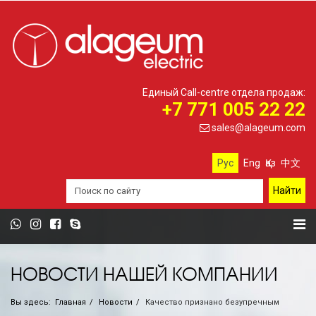
Единый Call-centre отдела продаж:
+7 771 005 22 22
sales@alageum.com
Рус
Eng
Қаз
中文
НОВОСТИ НАШЕЙ КОМПАНИИ
Вы здесь:
Главная
Новости
Качество признано безупречным