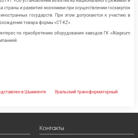
019 г. «Об установлении изъятия из национального режима» и
ка страны и развития экономики при осуществлении госзакупок
иностранных государств. При этом допускаются к участию в
схождении товара формы «CT-KZ».
интерес по приобретению оборудования заводов ГК «Alageum
мпанией.
едставлен в Шымкенте
Уральский трансформаторный
Контакты