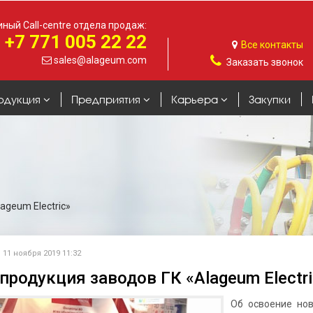
ный Call-centre отдела продаж:
+7 771 005 22 22
Все контакты
sales@alageum.com
Заказать звонок
одукция
Предприятия
Карьера
Закупки
ageum Electric»
11 ноября 2019 11:32
продукция заводов ГК «Alageum Electri
Об освоение нов