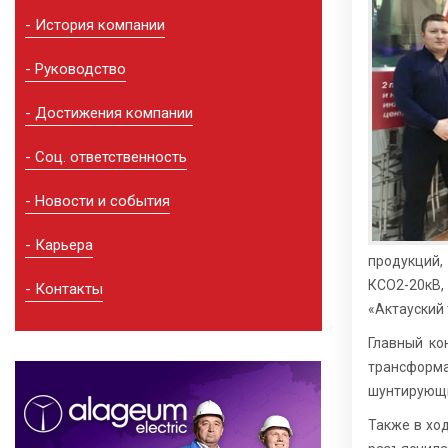
История компании
Руководство
Достижения компании
Соц. ответственность
Новости и события
Карьера
продукций,
КСО2-20кВ,
Контакты
«Актауский
Главный ко
трансформ
шунтирующи
Также в хо