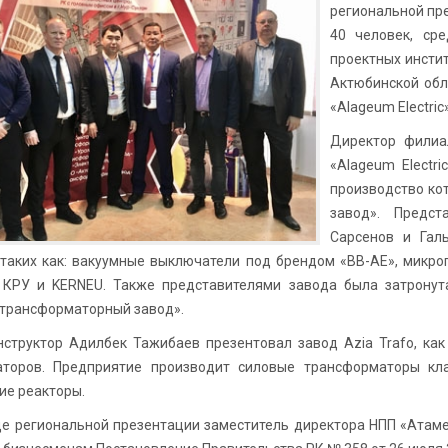
региональной пре
40 человек, сре
проектных инсти
Актюбинской обл
«Alageum Electri
Директор филиа
«Alageum Electr
производство ко
завод». Предст
Сарсенов и Гал
 таких как: вакуумные выключатели под брендом «ВВ-АЕ», микр
 КРУ и KERNEU. Также представителями завода была затронут
 трансформаторный завод».
нструктор Адилбек Тажибаев презентовал завод Azia Trafo, ка
аторов. Предприятие производит силовые трансформаторы к
е реакторы.
де региональной презентации заместитель директора НПП «Ата