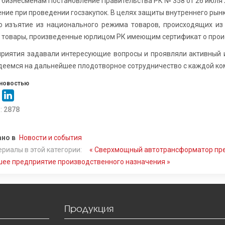
 бизнесменам Постановление Правительства РК № 358 от 26 июля 2
ние при проведении госзакупок. В целях защиты внутреннего рын
о изъятие из национального режима товаров, происходящих из 
х товары, произведенные юрлицом РК имеющим сертификат о прои
приятия задавали интересующие вопросы и проявляли активный 
Надеемся на дальнейшее плодотворное сотрудничество с каждой ко
новостью
:
2878
но в
Новости и события
риалы в этой категории:
« Сверхмощный автотрансформатор пр
чшее предприятие производственного назначения »
Продукция