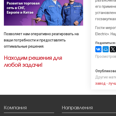
разъяснила
его примене
установлен
госзакупка
Гости меро
Позволяет нам оперативно реагировать на
Electric». 
ваши потребности и предоставлять
Поделиться 
оптимальные решения.
Просмотров
Находим решения для
любой задачи!
Опубликова
Другие мате
завод - лу
Компания
Направления