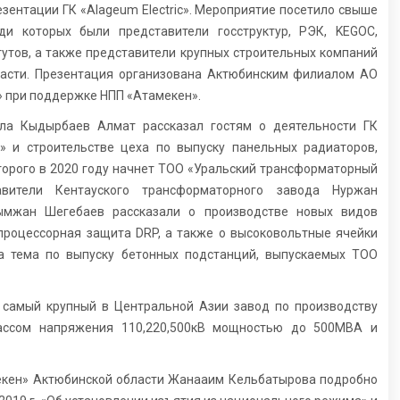
зентации ГК «Alageum Electric». Мероприятие посетило свыше
ди которых были представители госструктур, РЭК, KEGOC,
тутов, а также представители крупных строительных компаний
асти. Презентация организована Актюбинским филиалом АО
c» при поддержке НПП «Атамекен».
ла Кыдырбаев Алмат рассказал гостям о деятельности ГК
ic» и строительстве цеха по выпуску панельных радиаторов,
торого в 2020 году начнет ТОО «Уральский трансформаторный
авители Кентауского трансформаторного завода Нуржан
ымжан Шегебаев рассказали о производстве новых видов
опроцессорная защита DRP, а также о высоковольтные ячейки
а тема по выпуску бетонных подстанций, выпускаемых ТОО
к самый крупный в Центральной Азии завод по производству
лассом напряжения 110,220,500кВ мощностью до 500МВА и
мекен» Актюбинской области Жанааим Кельбатырова подробно