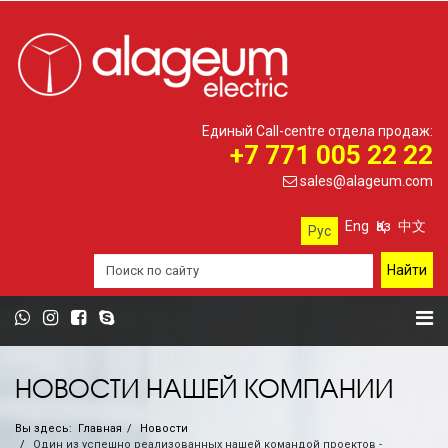
Единый Call-centre отдела продаж:
+7 771 005 22 22
sales@alageum.com
Eng
Қаз
中文
Рус
НОВОСТИ НАШЕЙ КОМПАНИИ
Вы здесь:
Главная
Новости
Один из успешно реализованных нашей командой проектов -