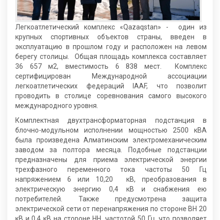
Легкоатлетический комплекс «Qazaqstan» - один из
крупных спортивных объектов страны, введен в
эксплуатацию в прошлом году и расположен на левом
берегу столицы. Общая площадь комплекса составляет
36 657 м2, вместимость 6 838 мест. Комплекс
сертифицирован Международной ассоциации
легкоатлетических федераций IAAF, что позволит
проводить в столице соревнования самого высокого
международного уровня.
Комплектная двухтрансформаторная подстанция в
блочно-модульном исполнении мощностью 2500 кВА
была произведена Алматинским электромеханическим
заводом за полтора месяца. Подобные подстанции
предназначены для приема электрической энергии
трехфазного переменного тока частоты 50 Гц
напряжением 6 или 10,20 кВ, преобразования в
электрическую энергию 0,4 кВ и снабжения ею
потребителей. Также предусмотрена защита
электрической сети от перенапряжения по стороне ВН 20
кВ и 0,4 кВ на стороне НН, частотой 50 Гц, что позволяет