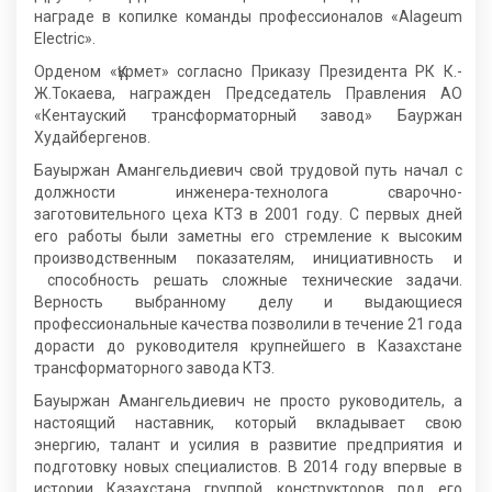
награде в копилке команды профессионалов «Alageum
Electric».
Орденом «Құрмет» согласно Приказу Президента РК К.-
Ж.Токаева, награжден Председатель Правления АО
«Кентауский трансформаторный завод» Бауржан
Худайбергенов.
Бауыржан Амангельдиевич свой трудовой путь начал с
должности инженера-технолога сварочно-
заготовительного цеха КТЗ в 2001 году. С первых дней
его работы были заметны его стремление к высоким
производственным показателям, инициативность и
способность решать сложные технические задачи.
Верность выбранному делу и выдающиеся
профессиональные качества позволили в течение 21 года
дорасти до руководителя крупнейшего в Казахстане
трансформаторного завода КТЗ.
Бауыржан Амангельдиевич не просто руководитель, а
настоящий наставник, который вкладывает свою
энергию, талант и усилия в развитие предприятия и
подготовку новых специалистов. В 2014 году впервые в
истории Казахстана группой конструкторов под его