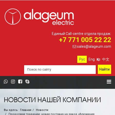
Единый Call-centre отдела продаж:
+7 771 005 22 22
sales@alageum.com
Рус
Eng
Қаз
中文
НОВОСТИ НАШЕЙ КОМПАНИИ
Вы здесь:
Главная
Новости
Продолжая традиции: новая поставка на завод «Алюминия