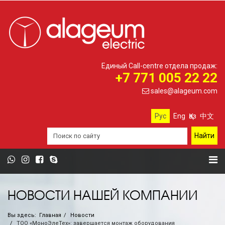
Единый Call-centre отдела продаж:
+7 771 005 22 22
sales@alageum.com
Рус
Eng
Қаз
中文
НОВОСТИ НАШЕЙ КОМПАНИИ
Вы здесь:
Главная
Новости
ТОО «МоноЭлеТех»: завершается монтаж оборудования