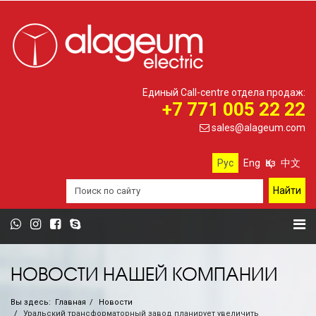
Единый Call-centre отдела продаж:
+7 771 005 22 22
sales@alageum.com
Рус
Eng
Қаз
中文
НОВОСТИ НАШЕЙ КОМПАНИИ
Вы здесь:
Главная
Новости
Уральский трансформаторный завод планирует увеличить