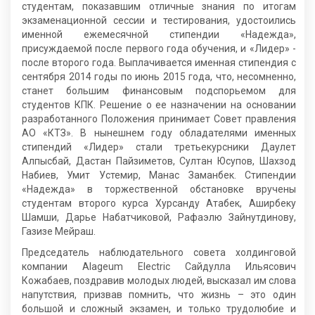
студентам, показавшим отличные знания по итогам
экзаменационной сессии и тестирования, удостоились
именной ежемесячной стипендии «Надежда»,
присуждаемой после первого года обучения, и «Лидер» -
после второго года. Выплачивается именная стипендия с
сентября 2014 годы по июнь 2015 года, что, несомненно,
станет большим финансовым подспорьемом для
студентов КПК. Решение о ее назначении на основании
разработанного Положения принимает Совет правления
АО «КТЗ». В нынешнем году обладателями именных
стипендий «Лидер» стали третьекурсники Даулет
Алпысбай, Дастан Пайзиметов, Султан Юсупов, Шахзод
Набиев, Умит Устемир, Манас Заманбек. Стипендии
«Надежда» в торжественной обстановке вручены
студентам второго курса Хурсанду Атабек, Аширбеку
Шамши, Дарье Набатчиковой, Рафаэлю Зайнутдинову,
Газизе Мейраш.
Председатель наблюдательного совета холдинговой
компании Alageum Electric Сайдулла Ильясович
Кожабаев, поздравив молодых людей, высказал им слова
напутствия, призвав помнить, что жизнь – это один
большой и сложный экзамен, и только трудолюбие и