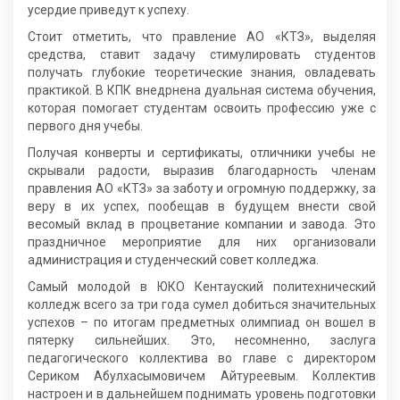
усердие приведут к успеху.
Стоит отметить, что правление АО «КТЗ», выделяя
средства, ставит задачу стимулировать студентов
получать глубокие теоретические знания, овладевать
практикой. В КПК внедрнена дуальная система обучения,
которая помогает студентам освоить профессию уже с
первого дня учебы.
Получая конверты и сертификаты, отличники учебы не
скрывали радости, выразив благодарность членам
правления АО «КТЗ» за заботу и огромную поддержку, за
веру в их успех, пообещав в будущем внести свой
весомый вклад в процветание компании и завода. Это
праздничное мероприятие для них организовали
администрация и студенческий совет колледжа.
Самый молодой в ЮКО Кентауский политехнический
колледж всего за три года сумел добиться значительных
успехов – по итогам предметных олимпиад он вошел в
пятерку сильнейших. Это, несомненно, заслуга
педагогического коллектива во главе с директором
Сериком Абулхасымовичем Айтуреевым. Коллектив
настроен и в дальнейшем поднимать уровень подготовки