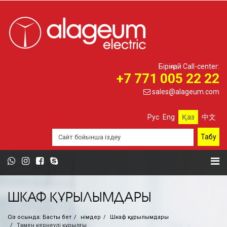
Біріңғай Call-center:
+7 771 005 22 22
sales@alageum.com
Рус
Eng
Қаз
中文
ШКАФ ҚҰРЫЛЫМДАРЫ
Сіз осында:
Басты бет
Өнімдер
Шкаф құрылымдары
Төмен кернеулі құрылғы