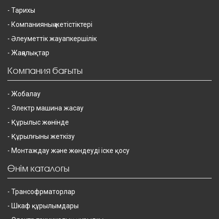
Тарихы
Компанияның жетістіктері
Әлеуметтік жауапкершілік
Жаңалықтар
Компания бағыты
Жобалау
Электр машина жасау
Құрылыс жөнінде
Құрылғыны жеткізу
Монтаждау және жөндеуді іске қосу
Өнім каталогы
Трансофрматорлар
Шкаф құрылымдары