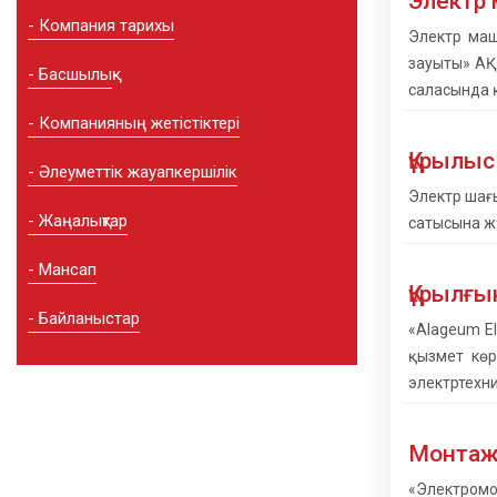
Электр 
Компания тарихы
Электр маш
зауыты» АҚ
Басшылық
саласында 
Компанияның жетістіктері
Құрылыс
Әлеуметтік жауапкершілік
Электр шағы
Жаңалықтар
сатысына жү
Мансап
Құрылғы
Байланыстар
«Alageum El
қызмет көр
электртехн
Монтажд
«Электромо