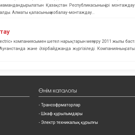
мамандандырылатын Қазақстан Республикасының ірі монтажда
талды. Алматы қаласының жобалау-монтаждау…
тау
ectric» компаниясымен шетел нарықтарын меңгеру 2011 жылы баста
 Ауғанстанда және Әзірбайджанда жүргізіледі. Компанияның сат
Өнім каталогы
Трансофрматорлар
Шкаф құрылымдары
Электр техникалық құрылғы