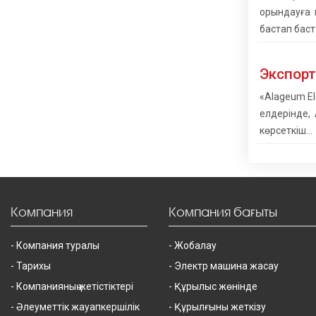
орындауға 
бастап бас
Экспорт
«Alageum El
елдерінде,
көрсеткіш…
Компания
Компания бағыты
Компания туралы
Жобалау
Тарихы
Электр машина жасау
Компанияның жетістіктері
Құрылыс жөнінде
Әлеуметтік жауапкершілік
Құрылғыны жеткізу