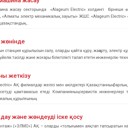
машина жасау
ина жасау секторында «Alageum Electric» холдингі бірнеше өн
, «Алматы электр механикалық зауыты» ЖШС. «Alageum Electric» 
қазақстандық…
 жөнінде
н станция құрылысын салу, оларды қайта құру, жаңарту, электр 
йелік тәсілді және жоғары біліктілікті талап ететін инженерлік-те
ны жеткізу
ectric» АҚ филиалдар желісі мен өкілдіктері Қазақстанның барлық
сетуді қамтамасыз етеді. Компанияның сервистік инженерлері
икалық құрылғының…
ау және жөндеуді іске қосу
нтаж» («ЭЛМО») АҚ – оларды «толығымен аяқтап тапсыратын ке