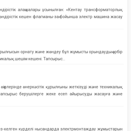
дірістік алаңшалары ұсынылған: «Кентау трансформаторлық
өндірістік кешен флагманы-заң бойынша электр машина жасау
құрылғысын орнату және жөндеу бұл жұмысты орындаудың әрбір
хникалық шешім кешені. Тапсырыс…
 өңірлерінде өнеркәсітік құрылғыны жеткізуді және техникалық
 тапсырыс берушілерге жеке есеп айырысуды жасауға және
з-келген күрделі нысандарда электрмонтаждау жұмыстарын