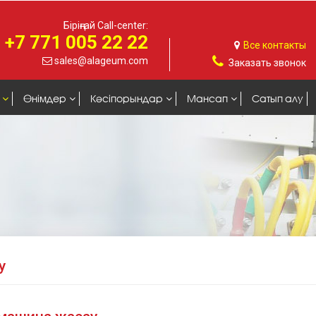
Біріңғай Call-center:
+7 771 005 22 22
Все контакты
sales@alageum.com
Заказать звонок
Өнімдер
Кәсіпорындар
Мансап
Сатып алу
у