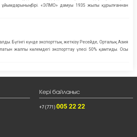
у ұйымдарының бірі. «ЭЛМО» дамуы 1935 жылы құрылғаннан
лды. Бүгінгі күнде экспорттық жеткізу Ресейде, Орталық Азия
ылатын жалпы көлемдегі экспорттау үлесі 50% қамтиды. Осы
Кері байланыс
005 22 22
+7 (771)