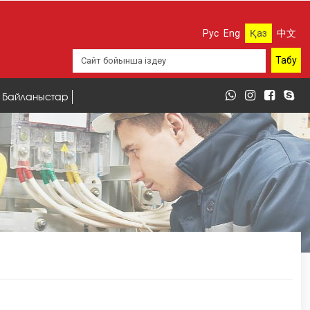
Рус
Eng
Қаз
中文
Байланыстар