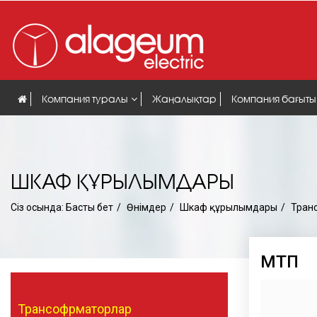
Компания туралы
Жаңалықтар
Компания бағыты
ШКАФ ҚҰРЫЛЫМДАРЫ
Сіз осында:
Басты бет
Өнімдер
Шкаф құрылымдары
Тран
МТП
Трансофрматорлар