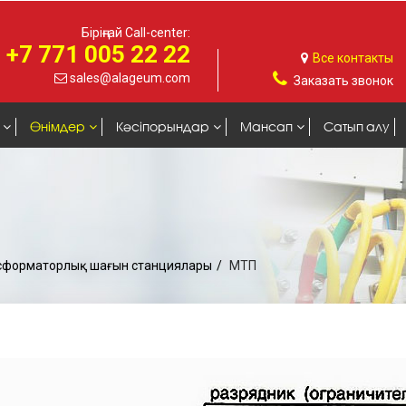
Біріңғай Call-center:
+7 771 005 22 22
Все контакты
sales@alageum.com
Заказать звонок
Өнімдер
Кәсіпорындар
Мансап
Сатып алу
сформаторлық шағын станциялары
МТП