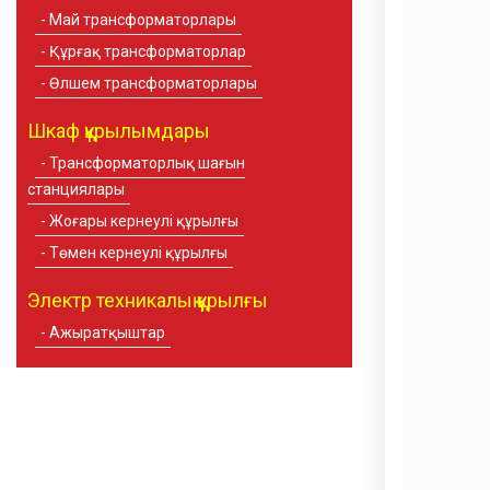
Май трансформаторлары
Құрғақ трансформаторлар
Өлшем трансформаторлары
Шкаф құрылымдары
Трансформаторлық шағын
станциялары
Жоғары кернеулі құрылғы
Төмен кернеулі құрылғы
Электр техникалық құрылғы
Ажыратқыштар