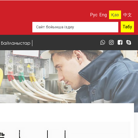
Рус
Eng
Қаз
中文
Байланыстар