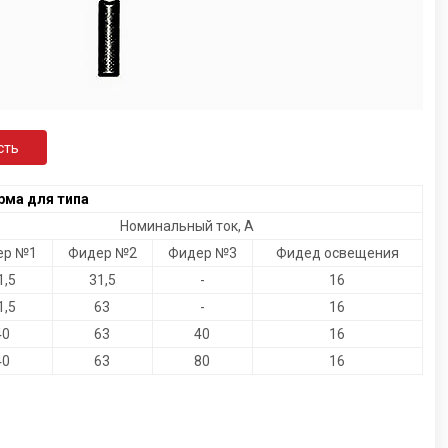
сть
рма для типа
Номинальный ток, А
ер №1
Фидер №2
Фидер №3
Фидед освещения
1,5
31,5
-
16
1,5
63
-
16
40
63
40
16
40
63
80
16