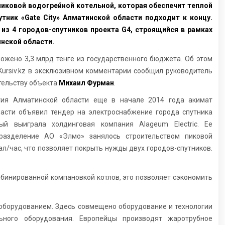
иковой водогрейной котельной, которая обеспечит теплой
тник «Gate City» Алматинской области подходит к концу.
н из 4 городов-спутников проекта G4, строящийся в рамках
нской области.
ложено 3,3 млрд тенге из государственного бюджета. Об этом
Kursiv.kz в эксклюзивном комментарии сообщил руководитель
тельству объекта
Михаил Фурман
.
тия Алматинской области еще в начале 2014 года акимат
асти объявил тендер на электроснабжение города спутника
рый выиграла холдинговая компания Alageum Electric. Ее
дразделение АО «Элмо» занялось строительством пиковой
ал/час, что позволяет покрыть нужды двух городов-спутников.
мбинированной компановкой котлов, это позволяет сэкономить
и оборудованием. Здесь совмещено оборудование и технологии
льного оборудования. Европейцы производят жаротрубное