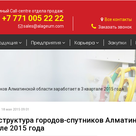
ный Call-centre отдела продаж:
+7 771 005 22 22
Все контакты
sales@alageum.com
Заказать звонок
одукция
Предприятия
Карьера
Закупки
ков Алматинской области заработает в 3 квартале 2015 года
18 мая 2015 09:01
труктура городов-спутников Алматинс
ле 2015 года