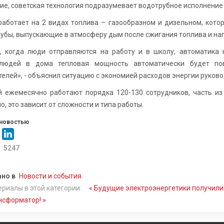
е, советская технология подразумевает водотрубное исполнение к
работает на 2 видах топлива – газообразном и дизельном, кот
убы, выпускающие в атмосферу дым после сжигания топлива и наг
, когда люди отправляются на работу и в школу, автоматика
людей в дома тепловая мощность автоматически будет пов
елей», - объяснил ситуацию с экономией расходов энергии руково
й ежемесячно работают порядка 120-130 сотрудников, часть из 
, это зависит от сложности и типа работы.
новостью
:
5247
но в
Новости и события
риалы в этой категории:
« Будущие электроэнергетики получили
нсформатор! »