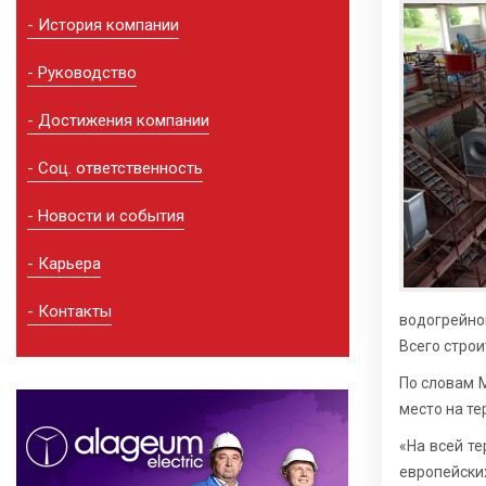
История компании
Руководство
Достижения компании
Соц. ответственность
Новости и события
Карьера
Контакты
водогрейной
Всего строи
По словам 
место на те
«На всей т
европейск