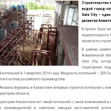
Строительство п
водой город-спу
Gate City – оди
развития Алмати
В проект было в
корреспонденту 
проекта по строи
В рамках разви
Алматинской обл
Gate City, кото
структурное по
 котельной в 1 квартале 2014 года. Мощность котельной – 200 Гк
тся 6 котлов российского производства.
Михаила Фурмана, в Казахстане впервые строится котельная с ко
рритории объекта.
ерритории Казахстана нет такой котельной с такой компановкой 
их производителей и советских заводов изготовителей коте