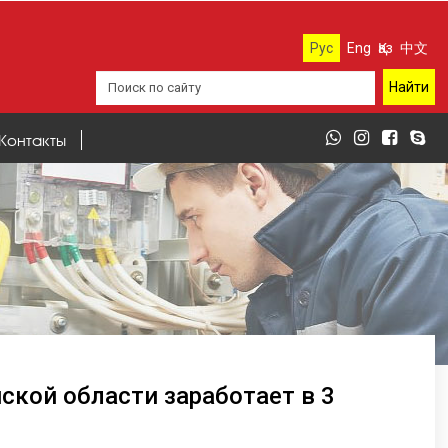
Рус
Eng
Қаз
中文
Контакты
кой области заработает в 3