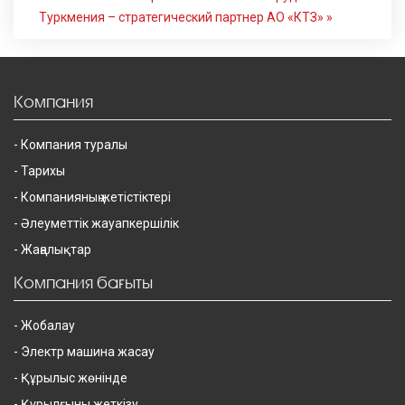
Туркмения – стратегический партнер АО «КТЗ» »
Компания
Компания туралы
Тарихы
Компанияның жетістіктері
Әлеуметтік жауапкершілік
Жаңалықтар
Компания бағыты
Жобалау
Электр машина жасау
Құрылыс жөнінде
Құрылғыны жеткізу