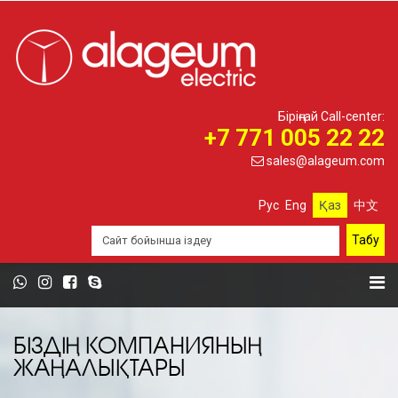
Біріңғай Call-center:
+7 771 005 22 22
sales@alageum.com
Рус
Eng
Қаз
中文
БІЗДІҢ КОМПАНИЯНЫҢ
ЖАҢАЛЫҚТАРЫ