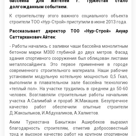
бассейна для жителей г. Туркестан стало
долгожданным событием.
К строительству этого важного социального объекта
строители ТОО «Нур-Строй» приступили в июне 2013 года.
Рассказывает директор ТОО «Нур-Строй» Ануар
Саттарханович Айтен:
- Работы начались с заливки чаши бассейна монолитным
бетоном марки М300 глубиной до двух метров. Фасад
здания спортивного сооружения был облицован листами
металлосайдинга. Это первое применение в городе
современного строительного материала. Наши рабочие
установили модульную котельную мощностью 0,5 Гкал,
выполнили в плавательном зале бассейна технологию
«теплый пол». На участке трудились в среднем до 50-60
человек. Возглавляли строительные работы начальник
участка А.Салимбай и прораб Ж.Макашев. Безупречное
качество работ обеспечили опытные строители
Д.Жаксылыков, И.Абдухаликов, А.Халметов.
Аким Туркестана Бакытжан Аширбеков выразил
благодарность строителям, отметив добросовестный
труд и высокое качество работ на крупном спортивном