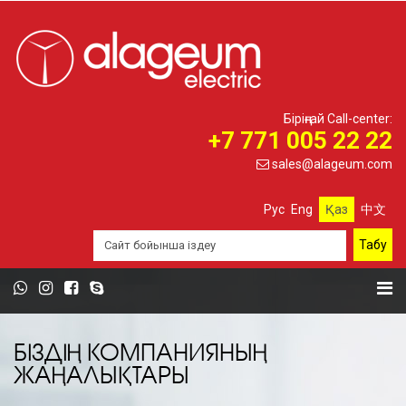
Біріңғай Call-center:
+7 771 005 22 22
sales@alageum.com
Рус
Eng
Қаз
中文
БІЗДІҢ КОМПАНИЯНЫҢ
ЖАҢАЛЫҚТАРЫ