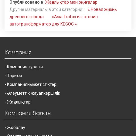
Опубликовано в
Жаңалықтар мен оқиғалар
Другие материалы в этой категории:
« Новая жизнь
древнего города
«Asia Trafo» изготовил
автотрансформатор для KEGOC »
Компания
Компания туралы
Тарихы
Компанияның жетістіктері
Әлеуметтік жауапкершілік
Жаңалықтар
Компания бағыты
Жобалау