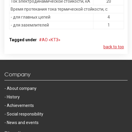
Ток электродинамической стойкости, кА
20
Время протекания тока термической стойкости, с:
- для главных цепей
4
- для заземлителей
1
Tagged under
АО «КТЗ»
back to top
Company
About company
History
Achievements
Social responsibility
News and events