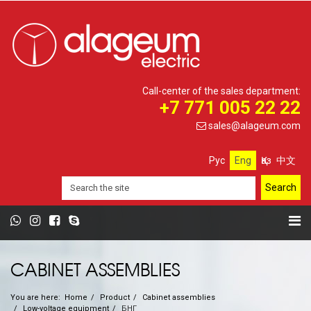
Call-center of the sales department:
+7 771 005 22 22
sales@alageum.com
Рус
Eng
Қаз
中文
CABINET ASSEMBLIES
You are here:
Home
Product
Cabinet assemblies
Low-voltage equipment
БНГ