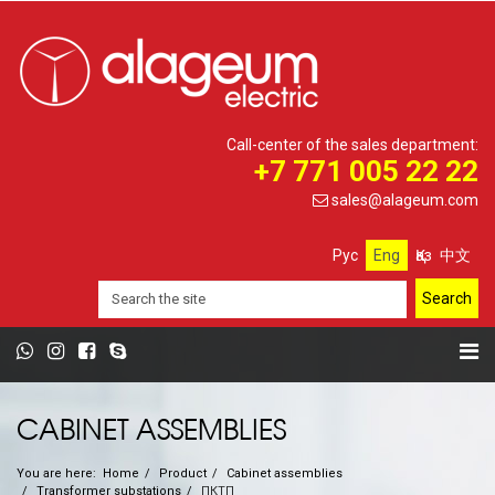
Call-center of the sales department:
+7 771 005 22 22
sales@alageum.com
Рус
Eng
Қаз
中文
CABINET ASSEMBLIES
You are here:
Home
Product
Cabinet assemblies
Transformer substations
ПКТП