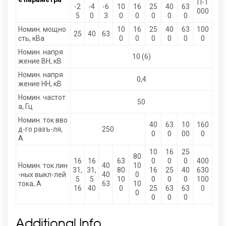
П-1
-2
-4
-6
10
16
25
40
63
000
5
0
3
0
0
0
0
0
Номин. мощно
10
16
25
40
63
100
25
40
63
сть, кВа
0
0
0
0
0
0
Номин. напря
10 (6)
жение ВН, кВ
Номин. напря
0,4
жение НН, кВ
Номин. частот
50
а, Гц
Номин. ток вво
40
63
10
160
д-го разъ-ля,
250
0
0
00
0
А
10
16
25
80
16
16
63
0
0
0
400
Номин. ток лин
40
10
31,
31,
80
16
25
40
630
-ных выкл-лей
40
0
5
5
10
0
0
0
100
тока, А
63
10
16
40
0
25
63
63
0
0
0
0
0
Additional Info