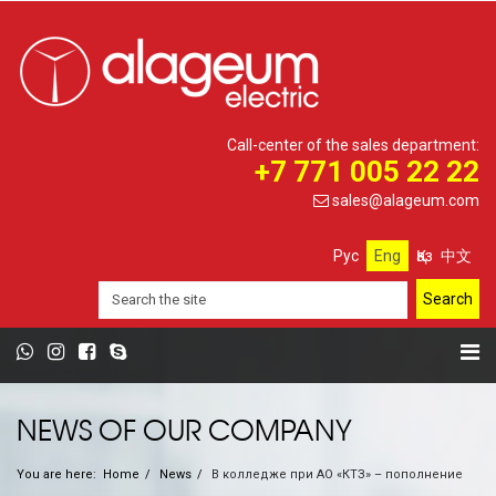
Call-center of the sales department:
+7 771 005 22 22
sales@alageum.com
Рус
Eng
Қаз
中文
NEWS OF OUR COMPANY
You are here:
Home
News
В колледже при АО «КТЗ» – пополнение