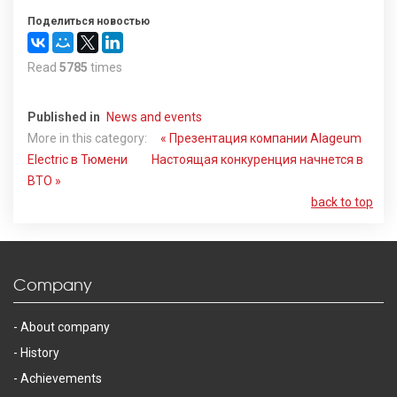
Поделиться новостью
Read
5785
times
Published in
News and events
More in this category:
« Презентация компании Alageum
Electric в Тюмени
Настоящая конкуренция начнется в
ВТО »
back to top
Company
About company
History
Achievements